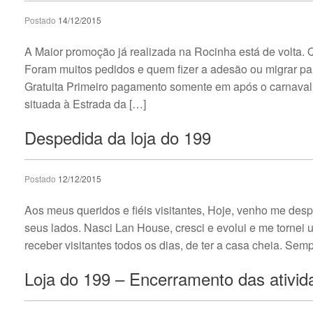
Postado
14/12/2015
A Maior promoção já realizada na Rocinha está de volta.
Foram muitos pedidos e quem fizer a adesão ou migrar par
Gratuita Primeiro pagamento somente em após o carnaval
situada à Estrada da […]
Despedida da loja do 199
Postado
12/12/2015
Aos meus queridos e fiéis visitantes, Hoje, venho me de
seus lados. Nasci Lan House, cresci e evolui e me tornei 
receber visitantes todos os dias, de ter a casa cheia. Se
Loja do 199 – Encerramento das ativid
Navegação