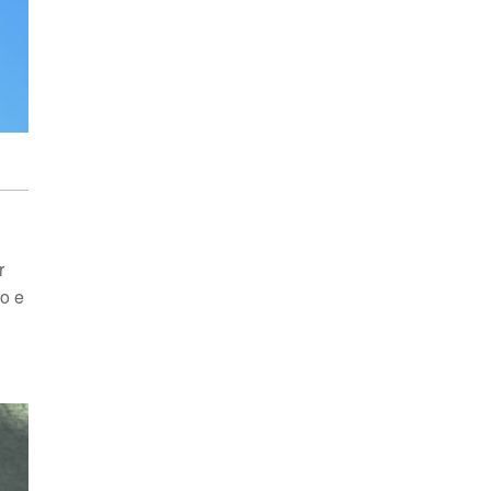
r
do e